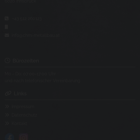
6020 Innsbruck
+43 512 260123


info@chm-metallbau.at

Bürozeiten

Mo - Do: 07:00-17:00 Uhr
und nach telefonischer Vereinbarung
Links

Impressum

Datenschutz

Kontakt
