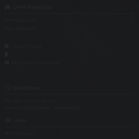
CHM Metallbau

Trientlgasse 43
6020 Innsbruck
+43 512 260123


info@chm-metallbau.at

Bürozeiten

Mo - Do: 07:00-17:00 Uhr
und nach telefonischer Vereinbarung
Links

Impressum
