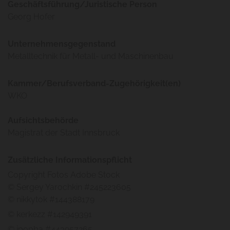
Geschäftsführung/Juristische Person
Georg Hofer
Unternehmensgegenstand
Metalltechnik für Metall- und Maschinenbau
Kammer/Berufsverband-Zugehörigkeit(en)
WKO
Aufsichtsbehörde
Magistrat der Stadt Innsbruck
Zusätzliche Informationspflicht
Copyright Fotos Adobe Stock
© Sergey Yarochkin #245223605
© nikkytok #144388179
© kerkezz #142949391
© ipopba #443957265