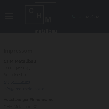
+43 512 260123

Impressum
CHM Metallbau
Trientlgasse 43
6020 Innsbruck
+43 512 260123
info@chm-metallbau.at
Vollständiger Firmenname
CHM Metallbau KG