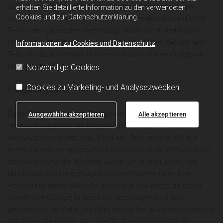
zu betrachten, von dem aus auf diese Seite verwiesen
erhalten Sie detaillierte Information zu den verwendeten
Cookies und zur Datenschutzerklärung.
wurde. Sofern Teile oder einzelne Formulierungen dieses
Textes der geltenden Rechtslage nicht, nicht mehr oder
nicht vollständig entsprechen sollten, bleiben die übrigen
Informationen zu Cookies und Datenschutz
Teile des Dokumentes in ihrem Inhalt und ihrer Gültigkeit
davon unberührt.
Notwendige Cookies
Cookies zu Marketing- und Analysezwecken
Google Analytics
Diese Website benutzt Google Analytics, einen
Ausgewählte akzeptieren
Alle akzeptieren
Webanalysedienst der Google Inc. ("Google"). Google
Analytics verwendet sog. "Cookies", Textdateien, die auf
Ihrem Computer gespeichert werden und die eine Analyse
der Benutzung der Website durch Sie ermöglichen. Die
durch den Cookie erzeugten Informationen über Ihre
Benutzung dieser Website werden in der Regel an einen
Server von Google in den USA übertragen und dort
gespeichert. Im Falle der Aktivierung der IP-Anonymisierung
auf dieser Webseite, wird Ihre IP-Adresse von Google