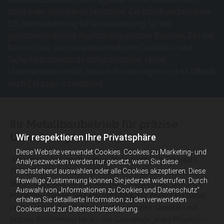
Stahl oder Aluminium herstellen. Die damit verbundene
CE-Kennzeichnung ist Voraussetzung für die
gesetzeskonforme Ausführung solcher Bauteile. Ziel der
Norm ist es, europaweit einheitliche Qualitäts- und
Sicherheitsstandards sicherzustellen. Unser
Unternehmen erfüllt diese Anforderungen und ist offiziell
nach EN 1090-1 zertifiziert.
Ihr Metallbaubetrieb für präzise
Umsetzung
Wir respektieren Ihre Privatsphäre
Diese Website verwendet Cookies. Cookies zu Marketing- und
Wir verarbeiten hochwertige Materialien wie Edelstahl
Analysezwecken werden nur gesetzt, wenn Sie diese
nachstehend auswählen oder alle Cookies akzeptieren. Diese
(Niro), Stahl und Aluminium und kombinieren diese mit
freiwillige Zustimmung können Sie jederzeit widerrufen. Durch
Blech, Glas, Alucobond, Maxplatten oder Holz. Bei CHM
Auswahl von „Informationen zu Cookies und Datenschutz“
Metallbau stehen saubere Verarbeitung, hohe Flexibilität
erhalten Sie detaillierte Information zu den verwendeten
und absolute Termintreue im Mittelpunkt. Qualität und
Cookies und zur Datenschutzerklärung.
präzise Ausführung bilden die Grundlage jedes Projekts –