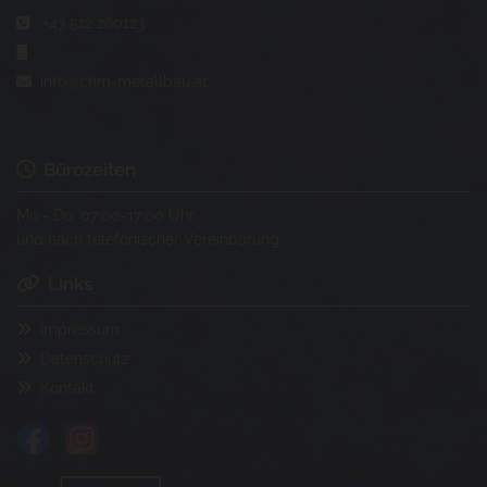
+43 512 260123


info@chm-metallbau.at

Bürozeiten

Mo - Do: 07:00-17:00 Uhr
und nach telefonischer Vereinbarung
Links

Impressum

Datenschutz

Kontakt
