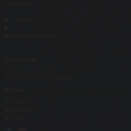
6020 Innsbruck
+43 512 260123


info@chm-metallbau.at

Bürozeiten

Mo - Do: 07:00-17:00 Uhr
und nach telefonischer Vereinbarung
Links

Impressum

Datenschutz

Kontakt
