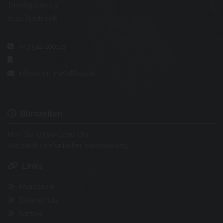
Trientlgasse 43
6020 Innsbruck
+43 512 260123


info@chm-metallbau.at

Bürozeiten

Mo - Do: 07:00-17:00 Uhr
und nach telefonischer Vereinbarung
Links

Impressum

Datenschutz

Kontakt
