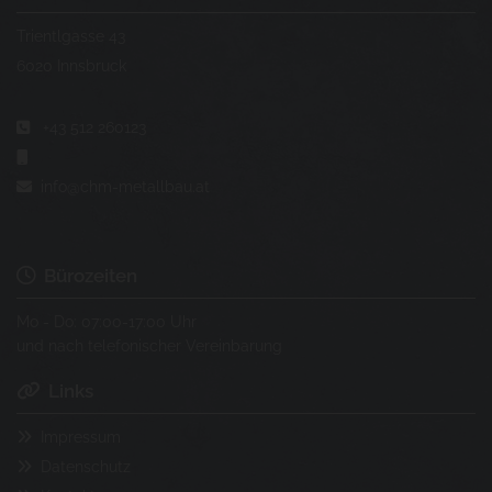
Trientlgasse 43
6020 Innsbruck
+43 512 260123


info@chm-metallbau.at

Bürozeiten

Mo - Do: 07:00-17:00 Uhr
und nach telefonischer Vereinbarung
Links

Impressum

Datenschutz
